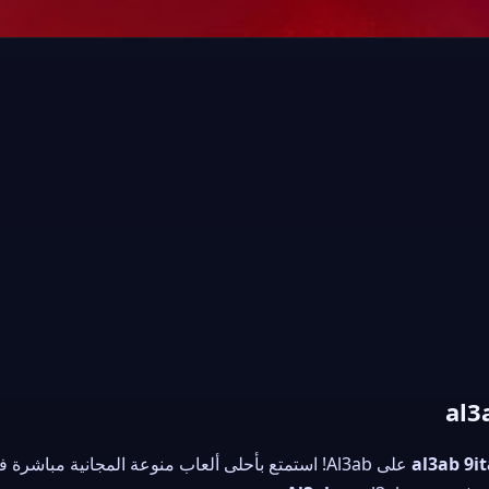
▶
العب الآن
al3ab 9it
على Al3ab! استمتع بأحلى ألعاب منوعة المجانية مب