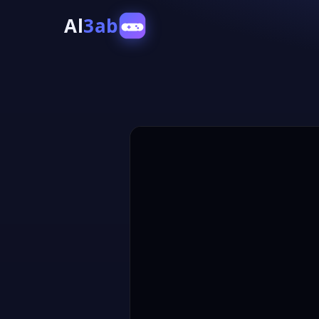
Al
3ab