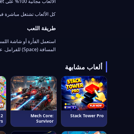
الألعاب مجانية 100% على
t.
كل الألعاب تشتغل مباشرة في متصفحك بتقنية HTML5 — بدون فلاش وبدو
طريقة اللعب
المسافة (Space) للفرامل. على الهاتف تحكّم عبر أزرار اللمس على الشاشة.
ألعاب مشابهة
 2
Mech Core:
Stack Tower Pro
rs
Survivor