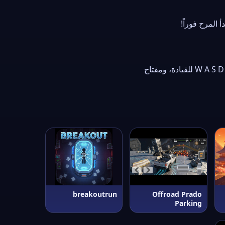
استعمل الفأرة أو شاشة اللمس للعب. في ألعاب السيارات والسباق استعمل أزرار الأسهم أو حروف W A S D للقيادة، ومفتاح
breakoutrun
Offroad Prado
Parking