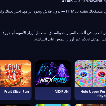
Al3ab
— al3ab-sayarat.ne
ن برامج. اختر لعبتك وابدأ المرح فوراً!
Fruit Slicer Fun
NEXRUN
Hole Upper For
Playe