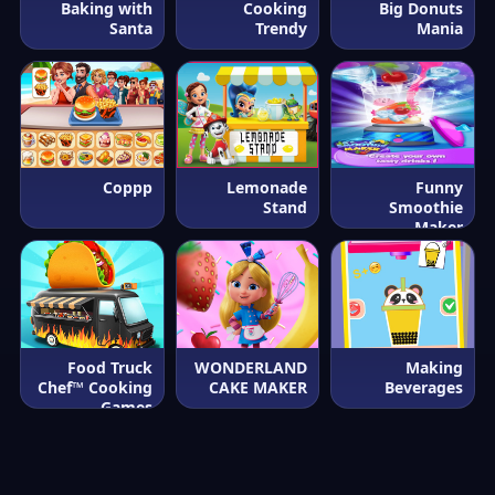
Baking with
Cooking
Big Donuts
Santa
Trendy
Mania
Coppp
Lemonade
Funny
Stand
Smoothie
Maker
Food Truck
WONDERLAND
Making
Chef™ Cooking
CAKE MAKER
Beverages
Games