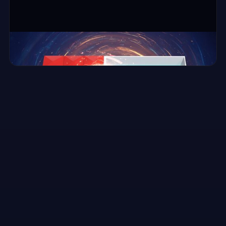
⛶ ملء الشاشة
Color Battle Filler
▶
العب الآن