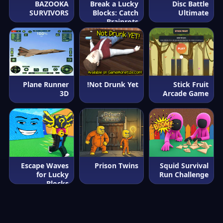
BAZOOKA
Break a Lucky
Disc Battle
SURVIVORS
Blocks: Catch
Ultimate
Brainrots
Plane Runner
Not Drunk Yet!
Stick Fruit
3D
Arcade Game
Escape Waves
Prison Twins
Squid Survival
for Lucky
Run Challenge
Blocks