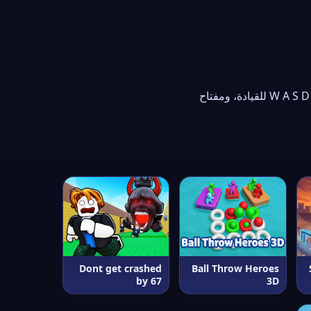
استعمل الفأرة أو شاشة اللمس للعب. في ألعاب السيارات والسباق استعمل أزرار الأسهم أو حروف W A S D للقيادة، ومفتاح
Dont get crashed
Ball Throw Heroes
by 67
3D