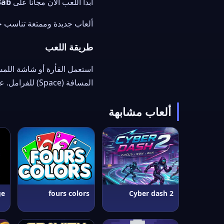
ابدأ اللعب الآن مجاناً على
3ab
ألعاب جديدة وممتعة تناسب جم
طريقة اللعب
المسافة (Space) للفرامل. على الهاتف تحكّم عبر أزرار اللمس على الشاشة.
ألعاب مشابهة
ge
fours colors
Cyber dash 2