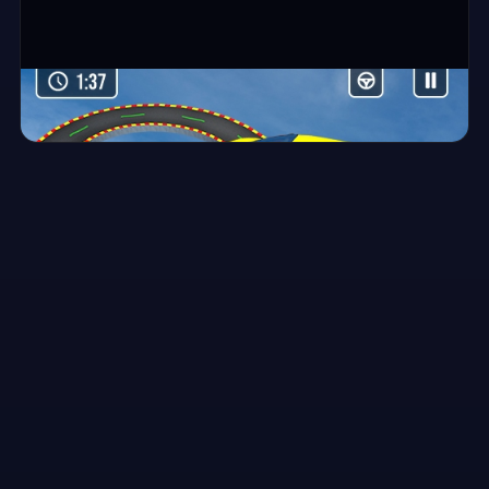
⛶ ملء الشاشة
Mega Car Stunt Ramps Games
▶
العب الآن