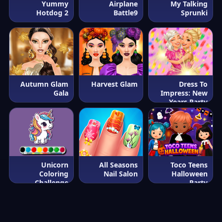
Yummy
Airplane
My Talking
Hotdog 2
Battle9
Sprunki
Autumn Glam
Harvest Glam
Dress To
Gala
Impress: New
Years Party
Unicorn
All Seasons
Toco Teens
Coloring
Nail Salon
Halloween
Challenge
Party