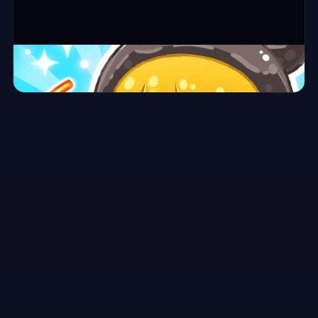
⛶ ملء الشاشة
ASMR Girl: Livestream Mukbang
▶
العب الآن