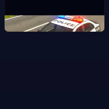
⛶ ملء الشاشة
Police Car Simulator Game
▶
العب الآن