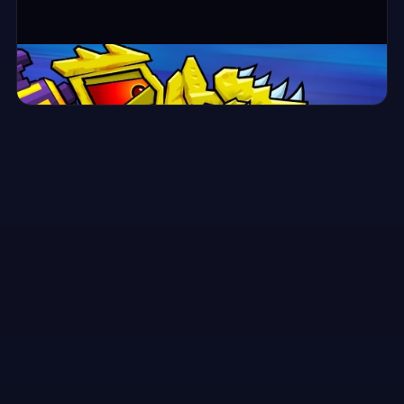
⛶ ملء الشاشة
Car Eats Car: Arctic Adventure
▶
العب الآن