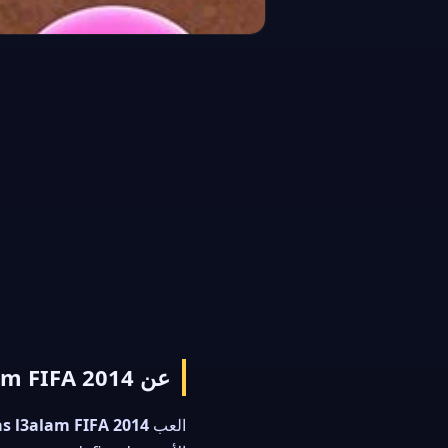
عن lo3ab kas l3alam FIFA 2014
العب
as l3alam FIFA 2014