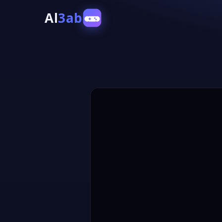
Al
3ab