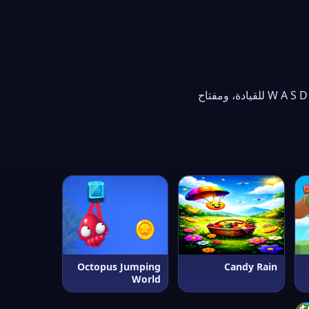
استعمل الفأرة أو شاشة اللمس للعب. في ألعاب السيارات والسباق استعمل أزرار الأسهم أو حروف W A S D للقيادة، ومفتاح
Octopus Jumping
Candy Rain
World