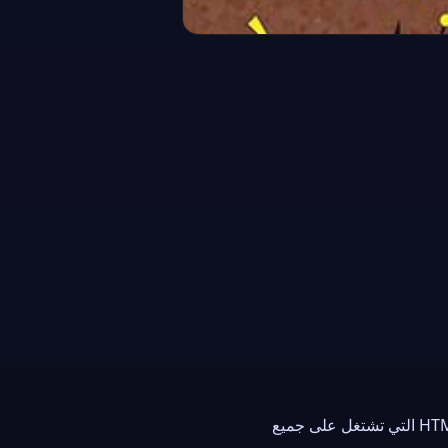
Squid Survival Run Challenge
وأحلى ألعاب منوعة المجانية على Al3ab، بأحدث ألعاب HTML5 التي تشتغل على جميع