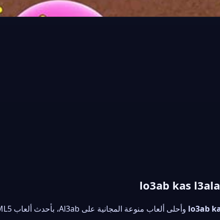
▶
العب الآن
lo3ab k