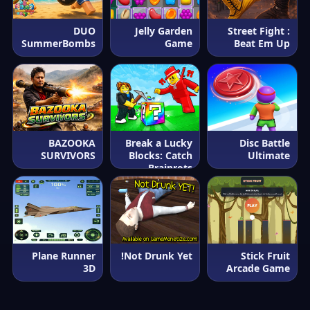
DUO
Jelly Garden
Street Fight :
SummerBombs
Game
Beat Em Up
BAZOOKA
Break a Lucky
Disc Battle
SURVIVORS
Blocks: Catch
Ultimate
Brainrots
Plane Runner
Not Drunk Yet!
Stick Fruit
3D
Arcade Game