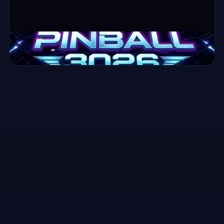
⛶ ملء الشاشة
Pinball 3026
▶
العب الآن