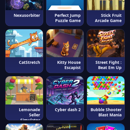
Nexusorbiter
Perfect Jump
Stick Fruit
Puzzle Game
Arcade Game
CatStretch
Kitty House
Street Fight :
Escapist
Beat Em Up
Lemonade
Cyber dash 2
Bubble Shooter
Seller
Blast Mania
Simulator