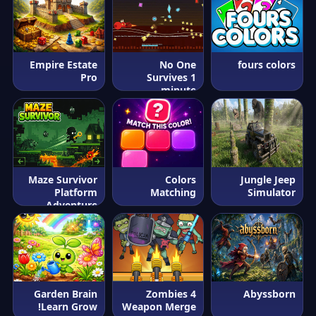
Empire Estate
No One
fours colors
Pro
Survives 1
minute
Maze Survivor
Colors
Jungle Jeep
Platform
Matching
Simulator
Adventure
Game
Garden Brain
Zombies 4
Abyssborn
Learn Grow!
Weapon Merge