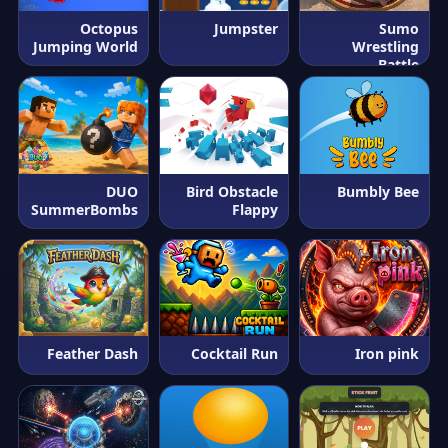
Octopus
Jumpster
Sumo
Jumping World
Wrestling
Battle
DUO
Bird Obstacle
Bumbly Bee
SummerBombs
Flappy
Feather Dash
Cocktail Run
Iron pink