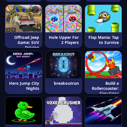
Offroad Jeep
Hole Upper For
Flap Mania: Tap
Game: SUV
2 Players
to Survive
Driving
Hero Jump City
breakoutrun
Build a
Nights
Rollercoaster:
Simulator