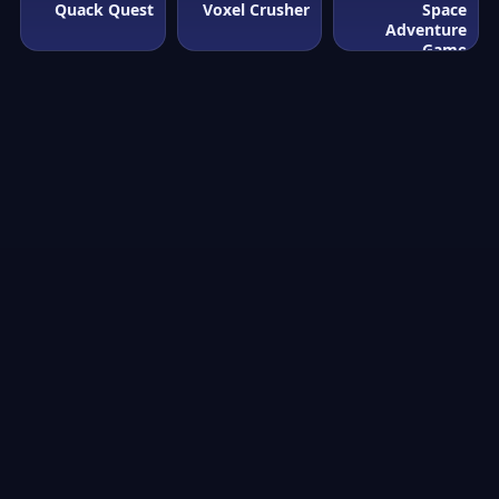
Quack Quest
Voxel Crusher
Space
Adventure
Game