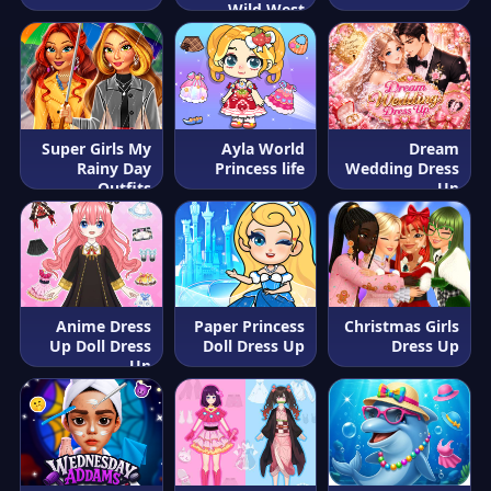
Wild West
Super Girls My
Ayla World
Dream
Rainy Day
Princess life
Wedding Dress
Outfits
Up
Anime Dress
Paper Princess
Christmas Girls
Up Doll Dress
Doll Dress Up
Dress Up
Up