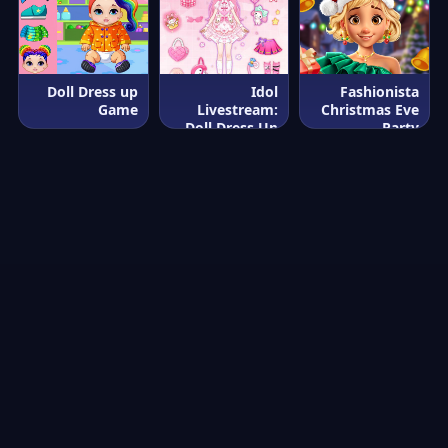
Doll Dress up
Idol
Fashionista
Game
Livestream:
Christmas Eve
Doll Dress Up
Party