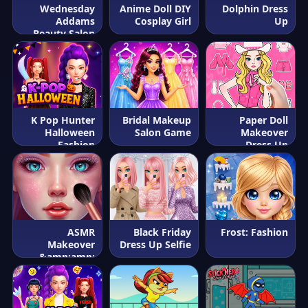
Wednesday
Anime Doll DIY
Dolphin Dress
Addams
Cosplay Girl
Up
Beauty Salon
K Pop Hunter
Bridal Makeup
Paper Doll
Halloween
Salon Game
Makeover
Fashion
Dress Up
ASMR
Black Friday
Frost: Fashion
Makeover
Dress Up Selfie
&amp;amp;
Makeup Studio