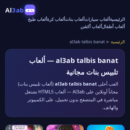
Al
3ab
الرئيسية
ألعاب سيارات
ألعاب بنات
ألعاب كرة
ألعاب طبخ
ألعاب أطفال
ألعاب أكشن
الرئيسية
←
al3ab talbis banat
al3ab talbis banat — ألعاب
تلبيس بنات مجانية
العب أحلى
al3ab talbis banat
(ألعاب تلبيس بنات)
مجاناً أونلاين على Al3ab — ألعاب HTML5 تشتغل
مباشرة في المتصفح بدون تحميل، على الكمبيوتر
والهاتف.