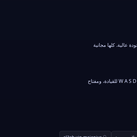
Al3، في مختلف التصنيفات وبجودة عالية. كلها مجانية
استعمل الفأرة أو شاشة اللمس للعب. في ألعاب السيارات والسباق استعمل أزرار الأسهم أو حروف W A S D للقيادة، ومفتاح