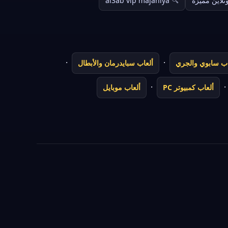
نلاين مميزة
al3ab vip majaniya
·
·
اب سابوي والجري
ألعاب سبايدرمان والأبطال
·
·
ألعاب كمبيوتر PC
ألعاب موبايل