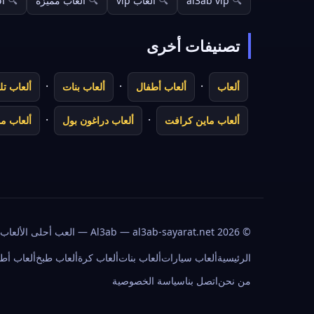
al3ab vip
ألعاب vip
ألعاب مميزة
أف
تصنيفات أخرى
·
·
·
ألعاب
ألعاب أطفال
ألعاب بنات
ألعاب تل
·
·
ألعاب ماين كرافت
ألعاب دراغون بول
ألعاب م
©
2026
Al3ab — al3ab-sayarat.net — العب أحلى الألعاب المجانية أونلاين.
الرئيسية
ألعاب سيارات
ألعاب بنات
ألعاب كرة
ألعاب طبخ
ألعاب أط
من نحن
اتصل بنا
سياسة الخصوصية