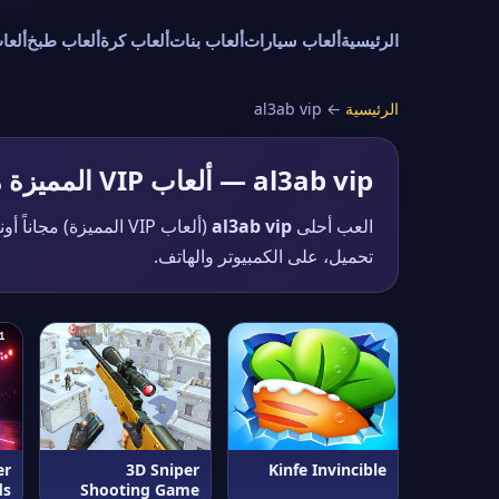
الرئيسية
ألعاب سيارات
ألعاب بنات
ألعاب كرة
ألعاب طبخ
ألعا
الرئيسية
←
al3ab vip
al3ab vip — ألعاب VIP المميزة مجانية
العب أحلى
al3ab vip
تحميل، على الكمبيوتر والهاتف.
er
3D Sniper
Kinfe Invincible
ds
Shooting Game