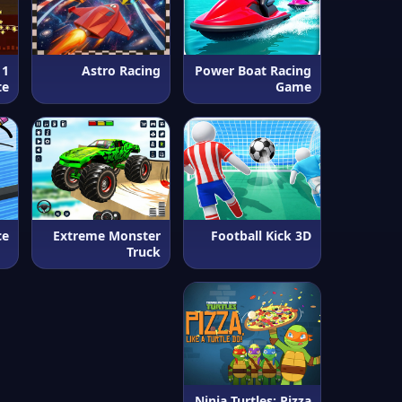
 1
Astro Racing
Power Boat Racing
te
Game
ce
Extreme Monster
Football Kick 3D
Truck
Ninja Turtles: Pizza