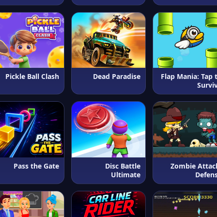
Pickle Ball Clash
Dead Paradise
Flap Mania: Tap 
Survi
Pass the Gate
Disc Battle
Zombie Attac
Ultimate
Defen