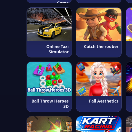
Game
Online Taxi
Catch the roober
Simulator
Ball Throw Heroes
Fall Aesthetics
3D