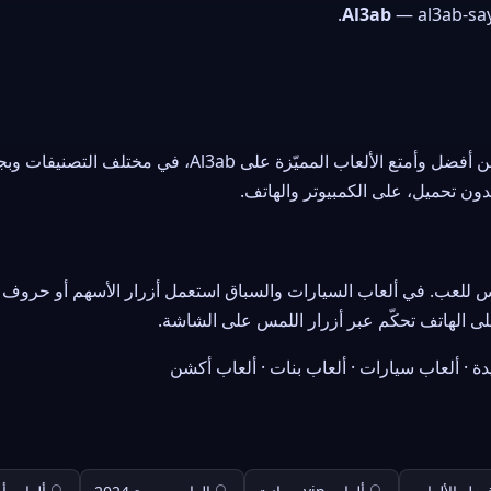
Al3ab
— al3ab-say
ألعاب VIP مجموعة مختارة من أفضل وأمتع الألعاب المميّزة على ab
ون تحميل، على الكمبيوتر والهاتف.
دة · ألعاب سيارات · ألعاب بنات · ألعاب أكشن