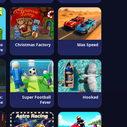
to
Christmas Factory
Max Speed
ve
k:
Super Football
Hooked
se
Fever