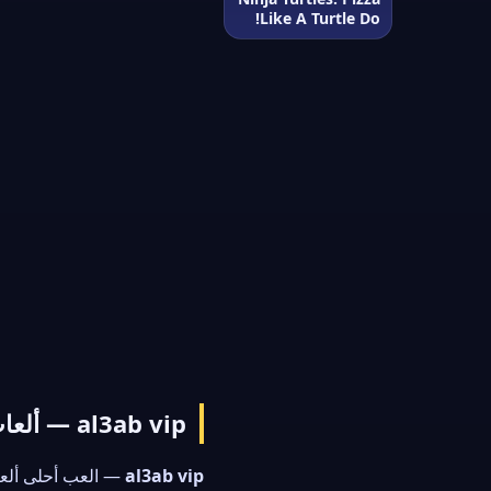
Like A Turtle Do!
al3ab vip — ألعاب VIP المميزة
al3ab vip