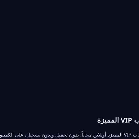
— العب أحلى ألعاب VIP المميزة أونلاين مجاناً، بدون تحميل وبدون تسجيل، على ال