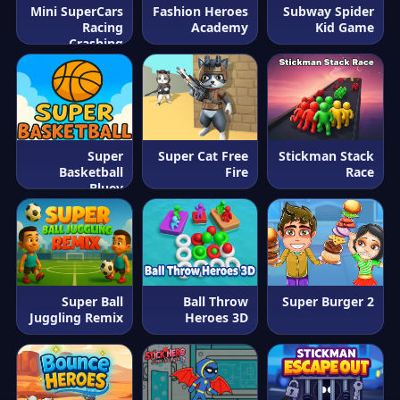
Mini SuperCars
Fashion Heroes
Subway Spider
Racing
Academy
Kid Game
Crashing
Super
Super Cat Free
Stickman Stack
Basketball
Fire
Race
Bluey
Super Ball
Ball Throw
Super Burger 2
Juggling Remix
Heroes 3D