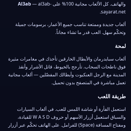
والهاتف. كل الألعاب مجانية 100% على
— al3ab-
Al3ab
sayarat.net.
ألعاب جديدة وممتعة تناسب جميع الأعمار، برسومات جميلة
وتحكّم سهل. العب قدر ما تشاء مجاناً.
لمحة
ألعاب سبايدرمان والأبطال الخارقين تأخذك في مغامرات مثيرة
فوق ناطحات السحاب. تأرجح بالخيوط، قاتل الأشرار وأنقذ
المدينة مع الرجل العنكبوت وأبطالك المفضّلين — ألعاب مجانية
تعمل مباشرة في المتصفح بدون تحميل.
طريقة اللعب
استعمل الفأرة أو شاشة اللمس للعب. في ألعاب السيارات
والسباق استعمل أزرار الأسهم أو حروف W A S D للقيادة،
ومفتاح المسافة (Space) للفرامل. على الهاتف تحكّم عبر أزرار