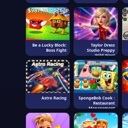
Be a Lucky Block:
Taylor Dress
Boss Fight
Studio Preppy
Wild West
Astro Racing
SpongeBob Cook :
Restaurant
Management
&amp; Food Game