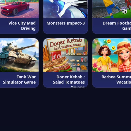
Vice City Mad
Monsters Impact-3
Dream Footba
Driving
Ga
Tank War
Doner Kebab :
Barbee Summ
Simulator Game
Salad Tomatoes
Vacati
Onions