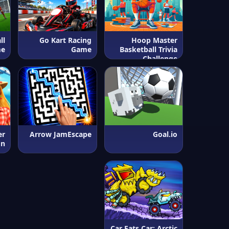
ll
Go Kart Racing
Hoop Master
me
Game
Basketball Trivia
Challenge
er
Arrow JamEscape
Goal.io
on
Car Eats Car: Arctic