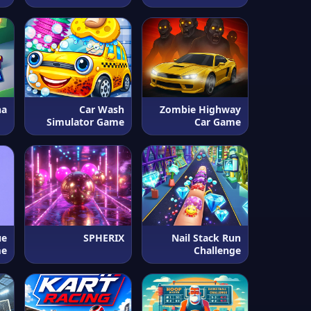
na
Car Wash
Zombie Highway
Simulator Game
Car Game
ue
SPHERIX
Nail Stack Run
me
Challenge