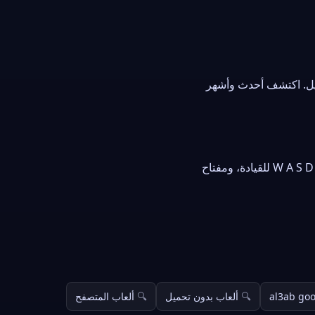
ميل. اكتشف أحدث وأشهر
استعمل الفأرة أو شاشة اللمس للعب. في ألعاب السيارات والسباق استعمل أزرار الأسهم أو حروف W A S D للقيادة، ومفتاح
al3ab go
ألعاب بدون تحميل
ألعاب المتصفح