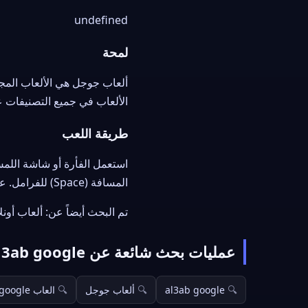
undefined
لمحة
ألعاب جوجل هي الألعاب المج
الألعاب في جميع التصنيفات على Al3ab، تعمل على الكمبيوتر 
طريقة اللعب
المسافة (Space) للفرامل. على الهاتف تحكّم عبر أزرار اللمس على الشاشة.
تم البحث أيضاً عن: ألعاب أونل
عمليات بحث شائعة عن al3ab google
al3ab google
ألعاب جوجل
العاب google